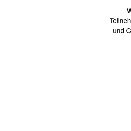
W
Teilne
und G